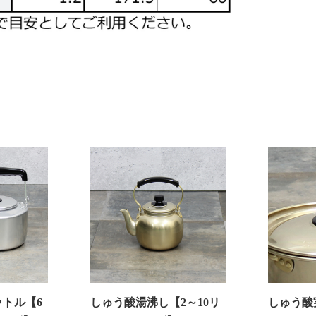
トル【6
しゅう酸湯沸し【2～10リ
しゅう酸