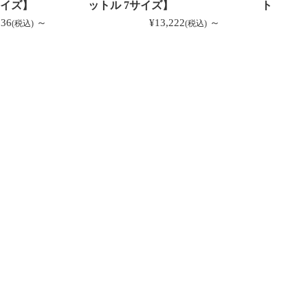
サイズ】
ットル 7サイズ】
ト
236
～
¥13,222
～
(税込)
(税込)