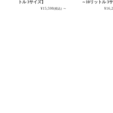
トル 3サイズ】
～10リットル 3
¥15,598
～
¥16,
(税込)