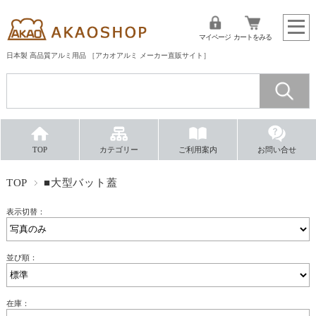
マイページ
カートをみる
日本製 高品質アルミ用品 ［アカオアルミ メーカー直販サイト］
TOP
カテゴリー
ご利用案内
お問い合せ
TOP
■大型バット蓋
表示切替：
並び順：
在庫：