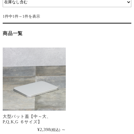
1件中1件～1件を表示
商品一覧
大型バット蓋【中～大、
P,Q,K,G ６サイズ】
¥2,398
～
(税込)