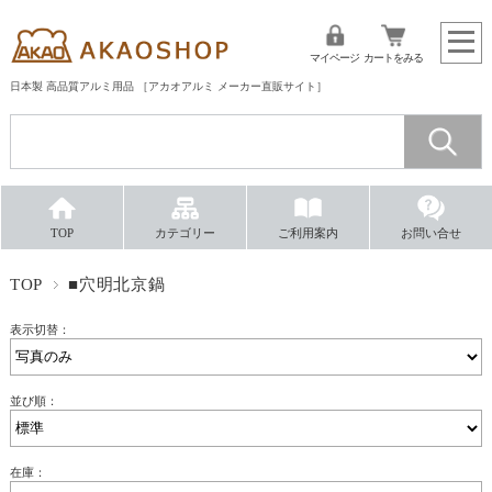
マイページ
カートをみる
日本製 高品質アルミ用品 ［アカオアルミ メーカー直販サイト］
TOP
カテゴリー
ご利用案内
お問い合せ
TOP
■穴明北京鍋
表示切替：
並び順：
在庫：