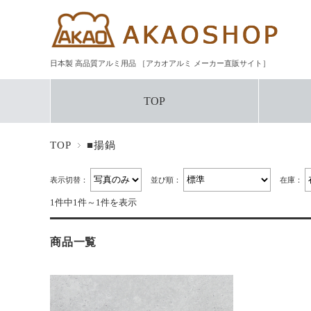
日本製 高品質アルミ用品 ［アカオアルミ メーカー直販サイト］
TOP
TOP
■揚鍋
表示切替：
並び順：
在庫：
1件中1件～1件を表示
商品一覧