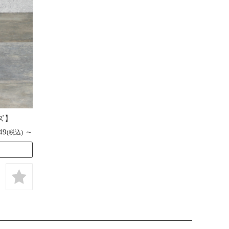
イズ】
49
～
(税込)