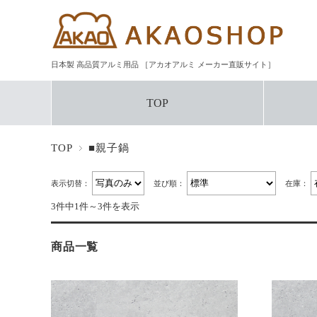
日本製 高品質アルミ用品 ［アカオアルミ メーカー直販サイト］
TOP
TOP
■親子鍋
表示切替：
並び順：
在庫：
3件中1件～3件を表示
商品一覧