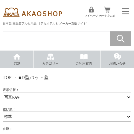
マイページ
カートをみる
日本製 高品質アルミ用品 ［アカオアルミ メーカー直販サイト］
TOP
カテゴリー
ご利用案内
お問い合せ
TOP
■D型バット蓋
表示切替：
並び順：
在庫：