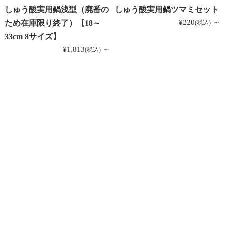
しゅう酸実用鍋浅型（廃番の
しゅう酸実用鍋ツマミセット
¥220
～
ため在庫限り終了）【18～
(税込)
33cm 8サイズ】
¥1,813
～
(税込)