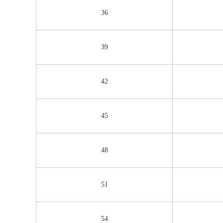
36
39
42
45
48
51
54