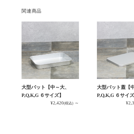
関連商品
大型バット【中～大、
大型バット蓋【
P,Q,K,G ６サイズ】
P,Q,K,G ６サイ
¥2,420
～
¥2,
(税込)