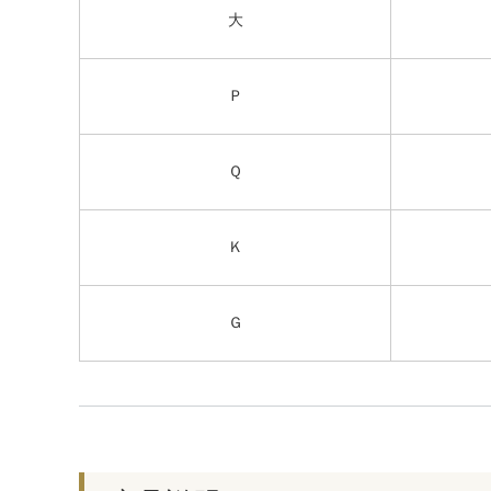
大
Ｐ
Ｑ
Ｋ
Ｇ