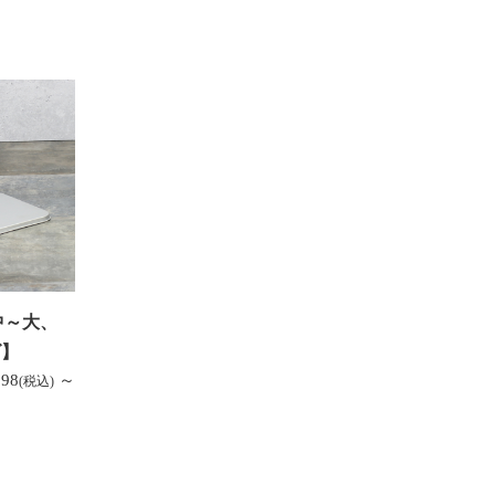
中～大、
ズ】
398
～
(税込)