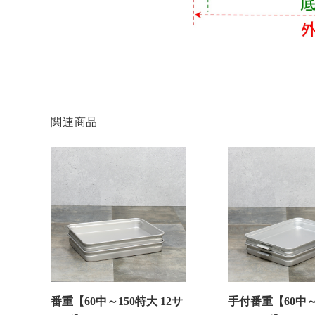
関連商品
番重【60中～150特大 12サ
手付番重【60中～