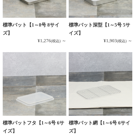
標準バット【1～8号 8サイ
標準バット深型【1～5号 5サ
ズ】
イズ】
¥1,276
～
¥1,903
～
(税込)
(税込)
標準バットフタ【1～6号 6サ
標準バット網【1～6号 6サイ
イズ】
ズ】